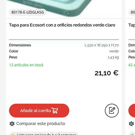
80178-E-LIDGLASG
80
Tapa para Ecosort con 2 orificios redondos verde claro
Tap
Dimensiones
L:520 x W:290 x H:70
Dim
Color
verde
Col
Peso
1.43 kg
Pes
13 artículos en stock
42 a
21,10 €
Añadir al carrito
Comparar este producto