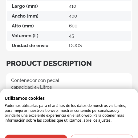
Largo (mm)
410
Ancho (mm)
400
Alto (mm)
600
Volumen (L)
45
Unidad de envío
DOOS
PRODUCT DESCRIPTION
Contenedor con pedal
capacidad 45 Litros
dim. 400x400x600 mm
Utilizamos cookies
color gris con tapa rojo
Podemos utilizarlas para el análisis de los datos de nuestros visitantes,
Conforme a la normativa HACCP
para mejorar nuestro sitio web, mostrar contenido personalizado y
brindarle una excelente experiencia en el sitio web. Para obtener más
información sobre las cookies que utilizamos, abre los ajustes.
Related products