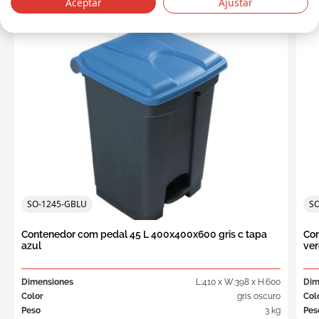
Aceptar
Ajustar
SO-1245-GBLU
S
Contenedor com pedal 45 L 400x400x600 gris c tapa
Con
azul
ve
Dimensiones
L:410 x W:398 x H:600
Dim
Color
gris oscuro
Col
Peso
3 kg
Pes