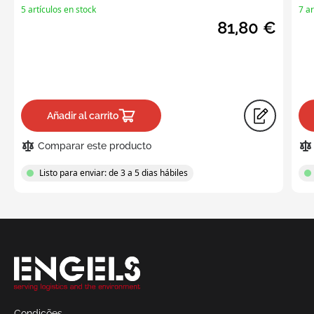
5 artículos en stock
7 ar
81,80 €
Añadir al carrito
Comparar este producto
Listo para enviar: de 3 a 5 dias hábiles
Solicitar
una
cotización
Condições