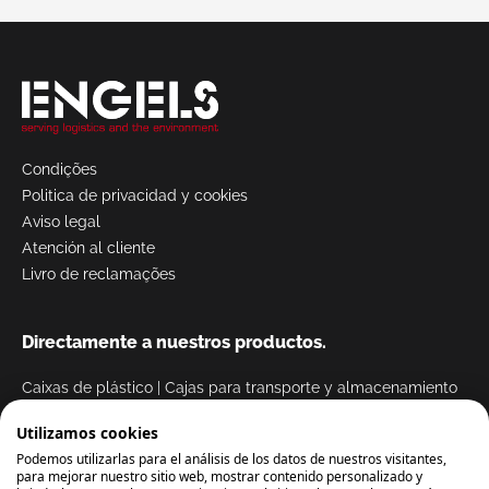
Condições
Politica de privacidad y cookies
Aviso legal
Atención al cliente
Livro de reclamações
Directamente a nuestros productos.
Caixas de plástico
|
Cajas para transporte y almacenamiento
Caixas malas em plástico com tampa
Utilizamos cookies
Caixas dobráveis e rebatíveis
Podemos utilizarlas para el análisis de los datos de nuestros visitantes,
Caixas de distribuição
para mejorar nuestro sitio web, mostrar contenido personalizado y