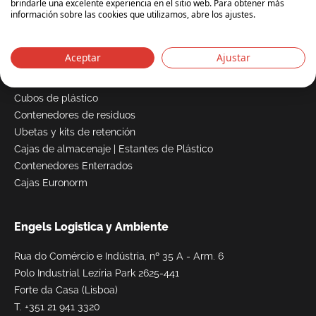
Paletes plasticas
brindarle una excelente experiencia en el sitio web. Para obtener más
información sobre las cookies que utilizamos, abre los ajustes.
Caixas-paletes plásticas
Aceptar
Ajustar
Contenedores de basura
Cubos de plástico
Contenedores de residuos
Ubetas y kits de retención
Cajas de almacenaje
|
Estantes de Plástico
Contenedores Enterrados
Cajas Euronorm
Engels Logistica y Ambiente
Rua do Comércio e Indústria, nº 35 A - Arm. 6
Polo Industrial Lezíria Park 2625-441
Forte da Casa (Lisboa)
T.
+351 21 941 3320