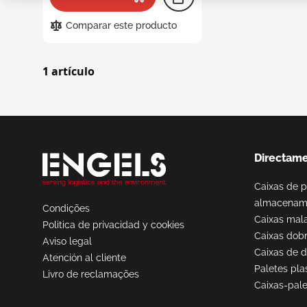
Comparar este producto
Cajas
Caja
1
artículo
dist
Caja
indu
Caja
homo
Directame
Caixas de p
almacenam
Condições
Caixas mal
Politica de privacidad y cookies
Cajas de 
Caixas dobr
Aviso legal
Caixas de d
Atención al cliente
Paletes pla
Livro de reclamações
Caja
Caixas-pale
anid