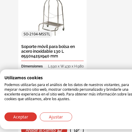
Caja
Cajas
Herr
Caja
Pale
Cont
cotización
Gave
Male
Male
Pale
Perf
incl
higi
alma
cerr
hac
Barriles, bidones, cubos y cestas
Acce
Cont
Acce
Caja
Palé
Cube
Palet
Cajas-palet en plástico
gran
ofer
Ceniceros
cigarrillos
Palets de plástico
SO-2104-MSSTL
Caja
Cont
Acces
Cest
Unid
agri
sepa
Equipamiento de almacén
Ceni
Soporte móvil para bolsa en
acero inoxidable 130 L
Caja
Acce
Prod
ø550x425x940 mm
Cubetas y kits de retención
hac
Colec
ceni
Dimensiones
L:590 x W:430 x H:980
Cajas y contenedores para residuos
Caja
Color
plata
auto
peligrosos
Cajas para
Cubo
Utilizamos cookies
Peso
6 kg
ceni
Podemos utilizarlas para el análisis de los datos de nuestros visitantes, para
Contenedores de residuos
Caja
mejorar nuestro sitio web, mostrar contenido personalizado y brindarle una
excelente experiencia en el sitio web. Para obtener más información sobre la
Caja
Contenedores para separacion de
cookies que utilizamos, abre los ajustes.
Caja
basura
4 artículos en stock
espe
151,80 €
Ofertas especiales
Aceptar
Ajustar
Cajas de d
Añadir al carrito