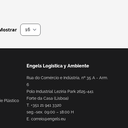
as
Cajas plegables
n
Cajas abatibles perfuradas
Mostrar
por página
Cajas abatibles industriais
Cajas agrícolas plegables
Engels Logistica y Ambiente
Cajas plegables para retail
Rua do Comércio e Indústria, nº 35 A - Arm.
6
Polo Industrial Lezíria Park 2625-441
Forte da Casa (Lisboa)
e Plástico
T.
+351 21 941 3320
seg.-sex. 09:00 – 18:00 H
E.
correio@engels.eu