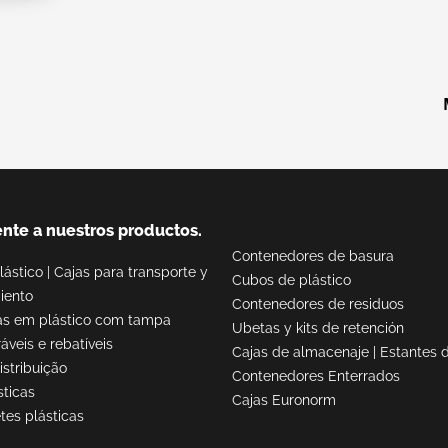
Cajas industriales con barr
 de distribución E-line
abatibles
s de distribución
Cajas de gran volumen co
ribox grado alimenticio
barras abatibles
s de distribución
striales Euronorma
s de distribución
logación UN
nte a nuestros productos.
Contenedores de basura
lástico
|
Cajas para transporte y
Cubos de plástico
iento
Contenedores de residuos
as em plástico com tampa
Ubetas y kits de retención
almacenaje translúcido
Cajas encajables
áveis e rebatíveis
Cajas de almacenaje
|
Estantes d
istribuição
Contenedores Enterrados
sticas
s transparentes
Cajas Euronorm
Cajas encajables
tes plásticas
ables