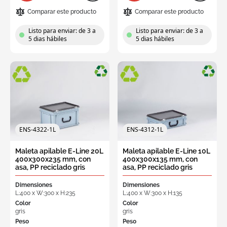
Comparar este producto
Comparar este producto
Listo para enviar: de 3 a
Listo para enviar: de 3 a
5 dias hábiles
5 dias hábiles
ENS-4322-1L
ENS-4312-1L
Maleta apilable E-Line 20L
Maleta apilable E-Line 10L
400x300x235 mm, con
400x300x135 mm, con
asa, PP reciclado gris
asa, PP reciclado gris
Dimensiones
Dimensiones
L:400 x W:300 x H:235
L:400 x W:300 x H:135
Color
Color
gris
gris
Peso
Peso