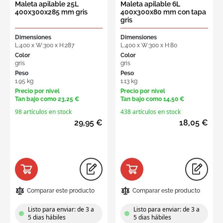
Maleta apilable 25L
Maleta apilable 6L
400x300x285 mm gris
400x300x80 mm con tapa
gris
Dimensiones
Dimensiones
L:400 x W:300 x H:287
L:400 x W:300 x H:80
Color
Color
gris
gris
Peso
Peso
1.95 kg
1.13 kg
Precio por nivel
Precio por nivel
Tan bajo como
23,25 €
Tan bajo como
14,50 €
98 artículos en stock
438 artículos en stock
29,95 €
18,05 €
Comparar este producto
Comparar este producto
Listo para enviar: de 3 a
Listo para enviar: de 3 a
5 dias hábiles
5 dias hábiles