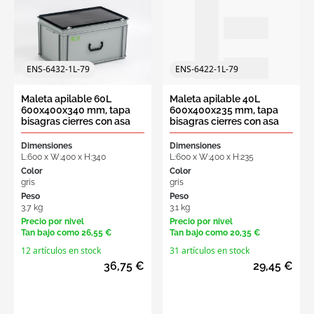
una
cotización
ENS-6432-1L-79
ENS-6422-1L-79
Maleta apilable 60L
Maleta apilable 40L
600x400x340 mm, tapa
600x400x235 mm, tapa
bisagras cierres con asa
bisagras cierres con asa
gris-negro
gris-negro
Dimensiones
Dimensiones
L:600 x W:400 x H:340
L:600 x W:400 x H:235
Color
Color
gris
gris
Peso
Peso
3.7 kg
3.1 kg
Precio por nivel
Precio por nivel
Tan bajo como
26,55 €
Tan bajo como
20,35 €
12 artículos en stock
31 artículos en stock
36,75 €
29,45 €