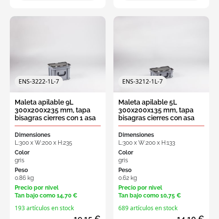
ENS-3222-1L-7
ENS-3212-1L-7
Maleta apilable 9L
Maleta apilable 5L
300x200x235 mm, tapa
300x200x135 mm, tapa
bisagras cierres con 1 asa
bisagras cierres con asa
gris
gris
Dimensiones
Dimensiones
L:300 x W:200 x H:235
L:300 x W:200 x H:133
Color
Color
gris
gris
Peso
Peso
0.86 kg
0.62 kg
Precio por nivel
Precio por nivel
Tan bajo como
14,70 €
Tan bajo como
10,75 €
193 artículos en stock
689 artículos en stock
19,15 €
14,10 €