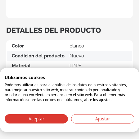
DETALLES DEL PRODUCTO
Color
blanco
Condición del producto
Nuevo
Material
LDPE
Peso
0.03
Utilizamos cookies
Podemos utilizarlas para el análisis de los datos de nuestros visitantes,
Largo (mm)
225
para mejorar nuestro sitio web, mostrar contenido personalizado y
brindarle una excelente experiencia en el sitio web. Para obtener más
Ancho (mm)
225
información sobre las cookies que utilizamos, abre los ajustes.
Alto (mm)
10
Volumen (L)
NULL
Aceptar
Ajustar
Unidad de envío
DOOS