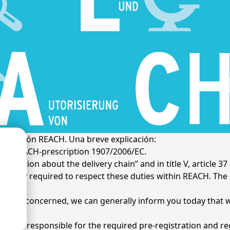
legislación REACH. Una breve explicación:
the REACH-prescription 1907/2006/EC.
“Information about the delivery chain” and in title V, articl
s
 legally required to respect these duties within REACH. Th
cts are concerned, we can generally inform you today that 
s are responsible for the required pre-registration and r