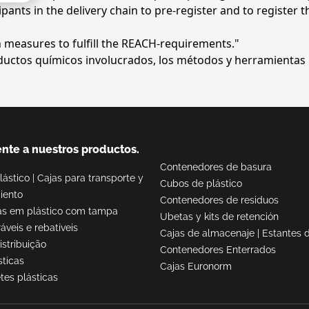
ipants in the delivery chain to pre-register and to register 
 measures to fulfill the REACH-requirements."
oductos químicos involucrados, los métodos y herramientas u
nte a nuestros productos.
Contenedores de basura
lástico
|
Cajas para transporte y
Cubos de plástico
iento
Contenedores de residuos
as em plástico com tampa
Ubetas y kits de retención
áveis e rebatíveis
Cajas de almacenaje
|
Estantes d
istribuição
Contenedores Enterrados
sticas
Cajas Euronorm
tes plásticas