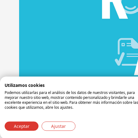
Nuestros productores siguen las directrices de la 
Utilizamos cookies
"Our company is “downstream user” according to 
Podemos utilizarlas para el análisis de los datos de nuestros visitantes, para
mejorar nuestro sitio web, mostrar contenido personalizado y brindarle una
Our duties are set down in title IV, article 31 - 36 
excelente experiencia en el sitio web. Para obtener más información sobre la
know these duties and we also confirm that we are
cookies que utilizamos, abre los ajustes.
obligatory for us since 01.06.2008.
As the use and exposition categories of our produ
Aceptar
Ajustar
materials.
Only the manufacturers and importers of substance